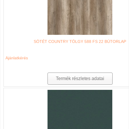
SÖTÉT COUNTRY TÖLGY 588 FS 22 BÚTORLAP
Ajánlatkérés
Termék részletes adatai