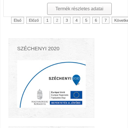
Termék részletes adatai
Első
Előző
1
2
3
4
5
6
7
Követk
SZÉCHENYI 2020