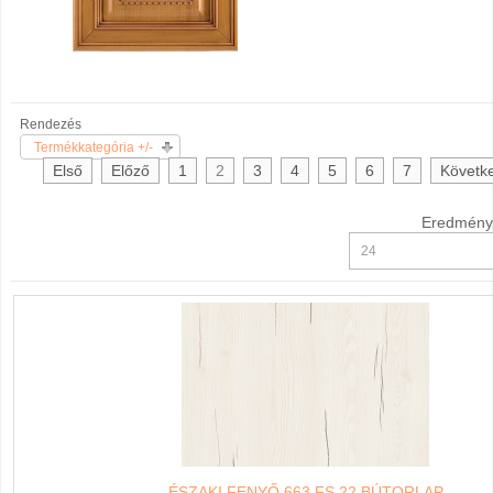
Rendezés
Termékkategória +/-
Első
Előző
1
2
3
4
5
6
7
Követk
Eredmény:
ÉSZAKI FENYŐ 663 FS 22 BÚTORLAP