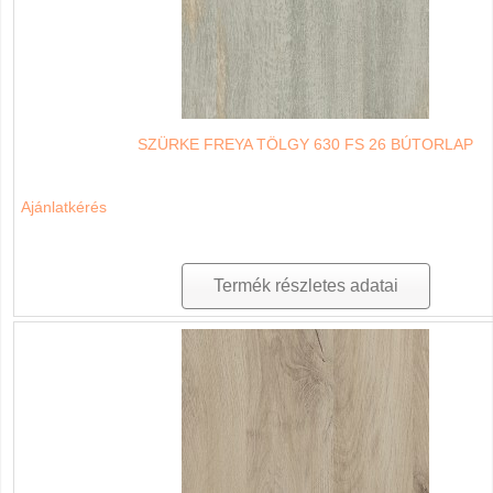
SZÜRKE FREYA TÖLGY 630 FS 26 BÚTORLAP
Ajánlatkérés
Termék részletes adatai