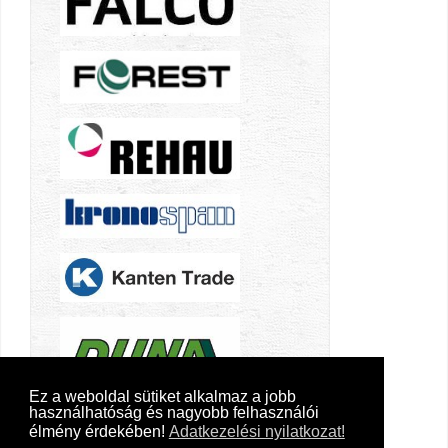
Ez a weboldal sütiket alkalmaz a jobb
használhatóság és nagyobb felhasználói
élmény érdekében!
Adatkezelési nyilatkozat!