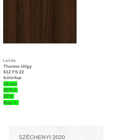
Leírás
Thermo tölgy
612 FS 22
bútorlap
18 mm
22*0,4:
22*2:
Rag. f.:
SZÉCHENYI 2020