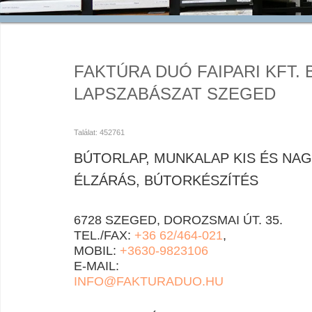
FAKTÚRA DUÓ FAIPARI KFT. 
LAPSZABÁSZAT SZEGED
Találat: 452761
BÚTORLAP, MUNKALAP KIS ÉS NA
ÉLZÁRÁS, BÚTORKÉSZÍTÉS
6728 SZEGED, DOROZSMAI ÚT. 35.
TEL./FAX:
+36 62/464-021
,
MOBIL:
+3630-9823106
E-MAIL:
INFO@FAKTURADUO.HU