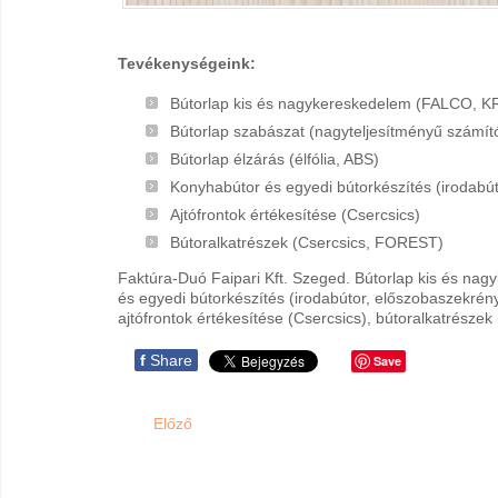
Tevékenységeink:
Bútorlap kis és nagykereskedelem (FALCO,
Bútorlap szabászat (nagyteljesítményű számí
Bútorlap élzárás (élfólia, ABS)
Konyhabútor és egyedi bútorkészítés (irodabút
Ajtófrontok értékesítése (Csercsics)
Bútoralkatrészek (Csercsics, FOREST)
Faktúra-Duó Faipari Kft. Szeged. Bútorlap kis és nagy
és egyedi bútorkészítés (irodabútor, előszobaszekrény
ajtófrontok értékesítése (Csercsics), bútoralkatrésze
f
Share
Save
Előző