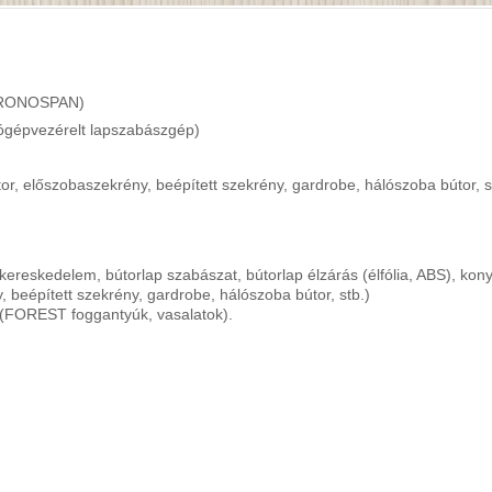
 KRONOSPAN)
tógépvezérelt lapszabászgép)
or, előszobaszekrény, beépített szekrény, gardrobe, hálószoba bútor, s
kereskedelem, bútorlap szabászat, bútorlap élzárás (élfólia, ABS), kon
, beépített szekrény, gardrobe, hálószoba bútor, stb.)
k (FOREST foggantyúk, vasalatok).