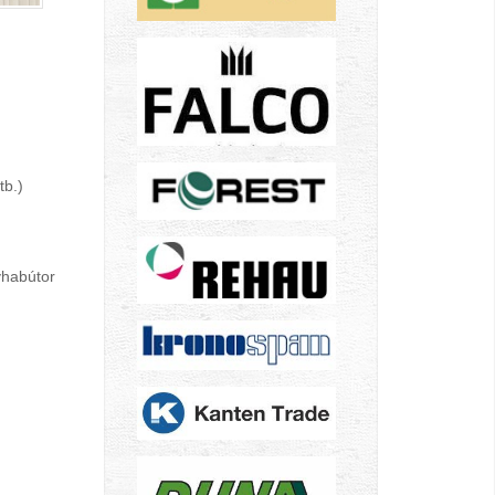
tb.)
yhabútor