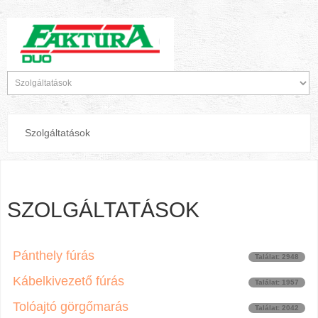
Szolgáltatások
SZOLGÁLTATÁSOK
Pánthely fúrás
Találat: 2948
Kábelkivezető fúrás
Találat: 1957
Tolóajtó görgőmarás
Találat: 2042