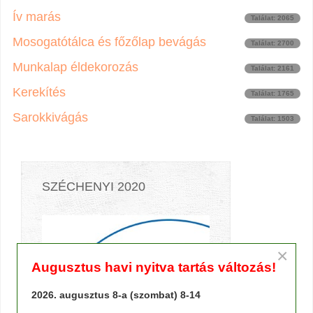
Ív marás
Találat: 2065
Mosogatótálca és főzőlap bevágás
Találat: 2700
Munkalap éldekorozás
Találat: 2161
Kerekítés
Találat: 1765
Sarokkivágás
Találat: 1503
SZÉCHENYI 2020
×
Augusztus havi nyitva tartás változás!
2026. augusztus 8-a (szombat) 8-14