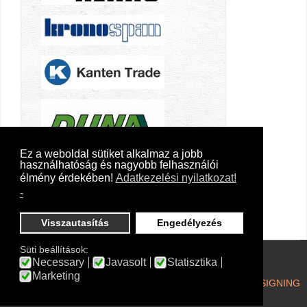
Ez a weboldal sütiket alkalmaz a jobb
használhatóság és nagyobb felhasználói
élmény érdekében!
Adatkezelési nyilatkozat!
-
Visszautasítás
Engedélyezés
Süti beállítások:
Necessary
Javasolt
Statisztika
COPYRIGHT © 2026 FAKTÚRA DUÓ FAIPARI KFT.
Marketing
DESIGNED BY: AS DESIGNING