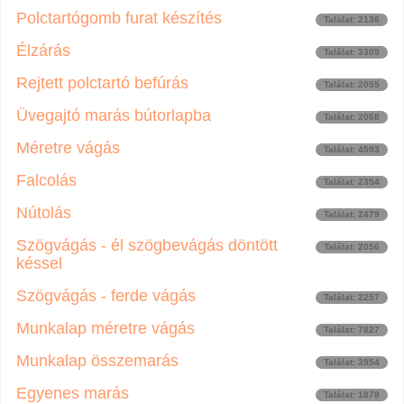
Polctartógomb furat készítés
Találat: 2136
Élzárás
Találat: 3305
Rejtett polctartó befúrás
Találat: 2055
Üvegajtó marás bútorlapba
Találat: 2068
Méretre vágás
Találat: 4593
Falcolás
Találat: 2354
Nútolás
Találat: 2479
Szögvágás - él szögbevágás döntött
Találat: 2056
késsel
Szögvágás - ferde vágás
Találat: 2257
Munkalap méretre vágás
Találat: 7827
Munkalap összemarás
Találat: 3954
Egyenes marás
Találat: 1878