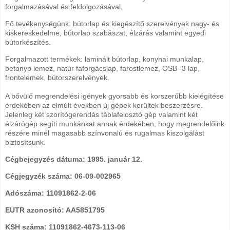
forgalmazásával és feldolgozásával.
Fő tevékenységünk: bútorlap és kiegészítő szerelvények nagy- és
kiskereskedelme, bútorlap szabászat, élzárás valamint egyedi
bútorkészítés.
Forgalmazott termékek: laminált bútorlap, konyhai munkalap,
betonyp lemez, natúr faforgácslap, farostlemez, OSB -3 lap,
frontelemek, bútorszerelvények.
A bővülő megrendelési igények gyorsabb és korszerűbb kielégítése
érdekében az elmúlt években új gépek kerültek beszerzésre.
Jelenleg két szorítógerendás táblafelosztó gép valamint két
élzárógép segíti munkánkat annak érdekében, hogy megrendelőink
részére minél magasabb színvonalú és rugalmas kiszolgálást
biztosítsunk.
Cégbejegyzés dátuma: 1995. január 12.
Cégjegyzék száma: 06-09-002965
Adószáma: 11091862-2-06
EUTR azonosító: AA5851795
KSH száma: 11091862-4673-113-06