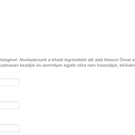
gítségével. Munkatársunk a lehető legrövidebb idő alatt felveszi Önnel a
bizalmasan kezeljük és semmilyen egyéb célra nem használjuk, kérésér