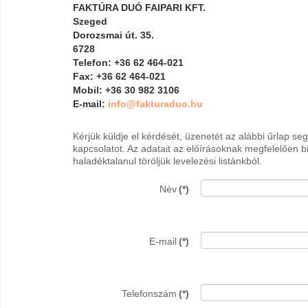
FAKTÚRA DUÓ FAIPARI KFT.
Szeged
Dorozsmai út. 35.
6728
Telefon: +36 62 464-021
Fax: +36 62 464-021
Mobil: +36 30 982 3106
E-mail:
info@fakturaduo.hu
Kérjük küldje el kérdését, üzenetét az alábbi űrlap se
kapcsolatot. Az adatait az előírásoknak megfelelően 
haladéktalanul töröljük levelezési listánkból.
Név
(*)
E-mail
(*)
Telefonszám
(*)