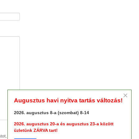
×
Augusztus havi nyitva tartás változás!
2026. augusztus 8-a (szombat) 8-14
2026. augusztus 20-a és augusztus 23-a között
üzletünk ZÁRVA tart!
tot, pdf vagy jpg file-t max 1Mb méretben!