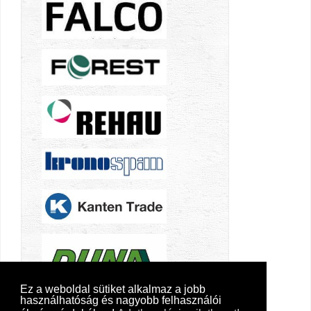
Ez a weboldal sütiket alkalmaz a jobb
használhatóság és nagyobb felhasználói