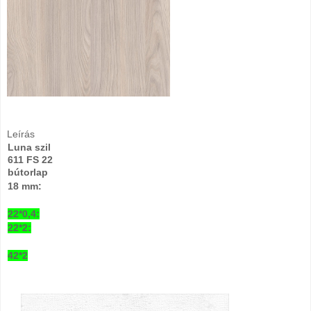
Leírás
Luna szil
611 FS 22
bútorlap
18 mm:
22*0,4:
22*2:
42*2