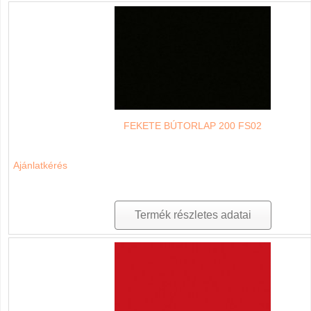
FEKETE BÚTORLAP 200 FS02
Ajánlatkérés
Termék részletes adatai