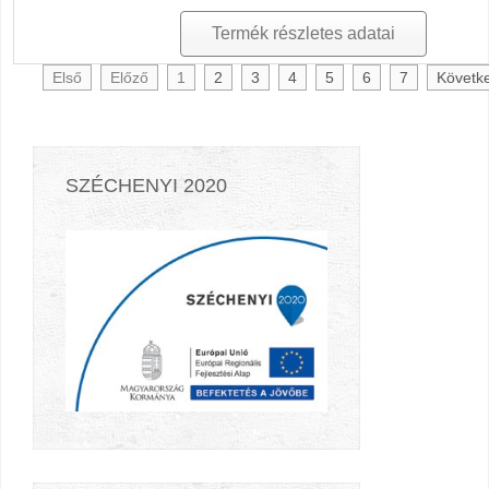
Termék részletes adatai
Első
Előző
1
2
3
4
5
6
7
Követk
SZÉCHENYI 2020