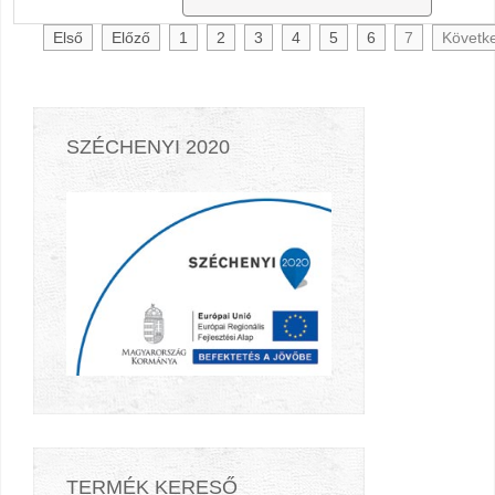
Első
Előző
1
2
3
4
5
6
7
Követk
SZÉCHENYI 2020
TERMÉK KERESŐ