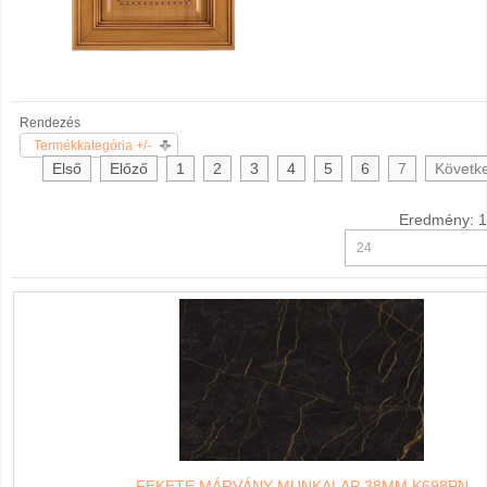
Rendezés
Termékkategória +/-
Első
Előző
1
2
3
4
5
6
7
Követk
Eredmény: 1
FEKETE MÁRVÁNY MUNKALAP 38MM K698PN