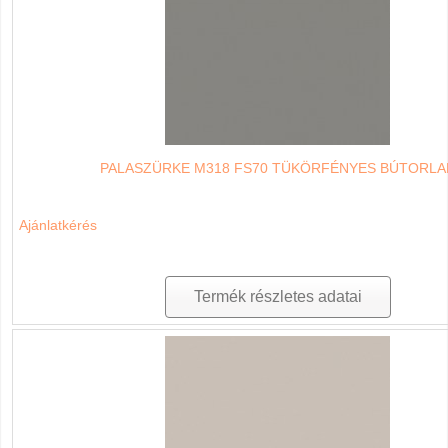
PALASZÜRKE M318 FS70 TÜKÖRFÉNYES BÚTORLA
Ajánlatkérés
Termék részletes adatai