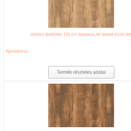
ARANY BAROKK TÖLGY MUNKALAP 38MM K535 R
Ajánlatkérés
Termék részletes adatai