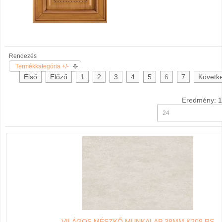
Rendezés
Termékkategória +/-
Első
Előző
1
2
3
4
5
6
7
Követk
Eredmény: 1
VILÁGOS MÉSZKŐ MUNKALAP 38MM K209 RS