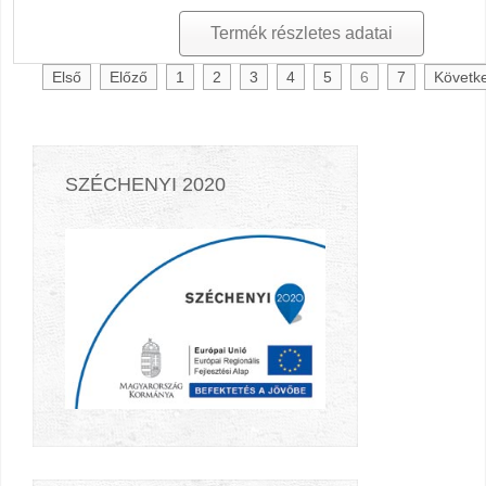
Termék részletes adatai
Első
Előző
1
2
3
4
5
6
7
Követk
SZÉCHENYI 2020