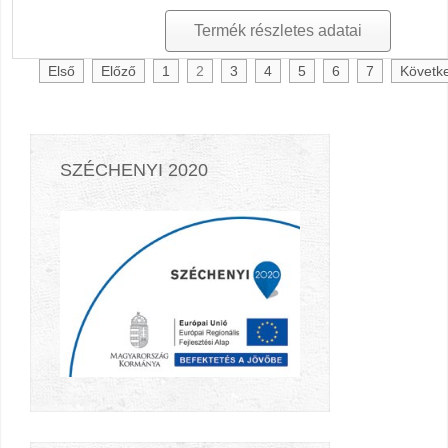
Termék részletes adatai
Első
Előző
1
2
3
4
5
6
7
Követk
SZÉCHENYI 2020