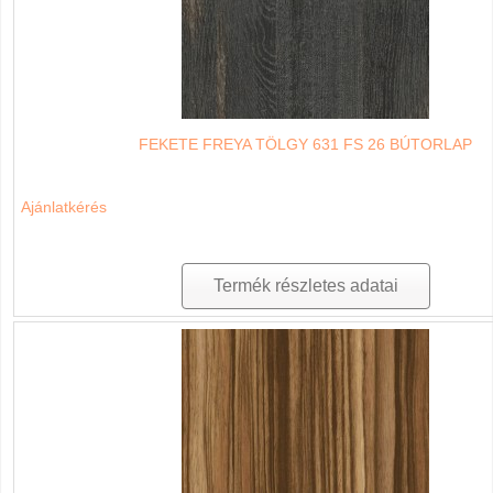
FEKETE FREYA TÖLGY 631 FS 26 BÚTORLAP
Ajánlatkérés
Termék részletes adatai