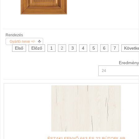
Rendezés
Gyártó neve +/-
Első
Előző
1
2
3
4
5
6
7
Követk
Eredmény:
ÉSZAKI FENYŐ 663 FS 22 BÚTORLAP