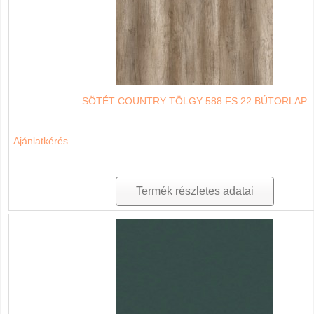
SÖTÉT COUNTRY TÖLGY 588 FS 22 BÚTORLAP
Ajánlatkérés
Termék részletes adatai