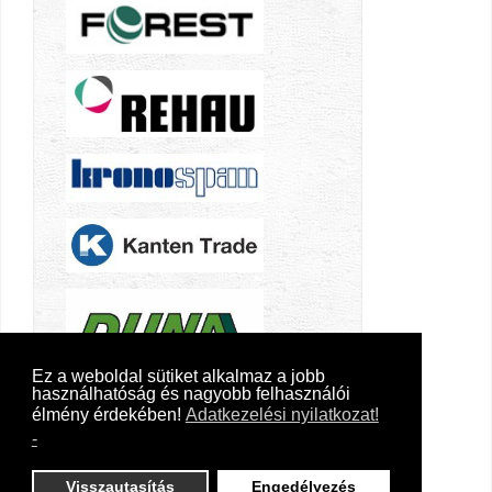
Ez a weboldal sütiket alkalmaz a jobb
használhatóság és nagyobb felhasználói
élmény érdekében!
Adatkezelési nyilatkozat!
-
Visszautasítás
Engedélyezés