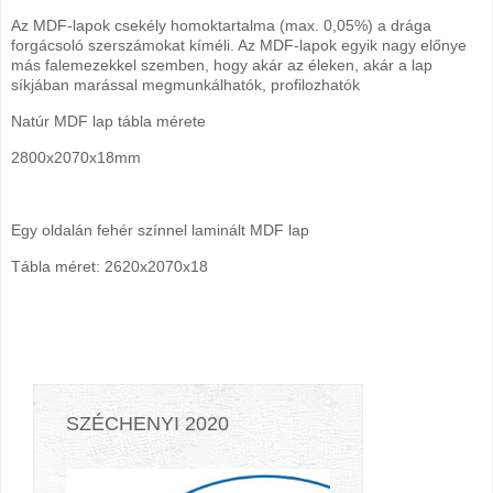
Az MDF-lapok csekély homoktartalma (max. 0,05%) a drága
forgácsoló szerszámokat kíméli. Az MDF-lapok egyik nagy előnye
más falemezekkel szemben, hogy akár az éleken, akár a lap
síkjában marással megmunkálhatók, profilozhatók
Natúr MDF lap tábla mérete
2800x2070x18mm
Egy oldalán fehér színnel laminált MDF lap
Tábla méret: 2620x2070x18
SZÉCHENYI 2020