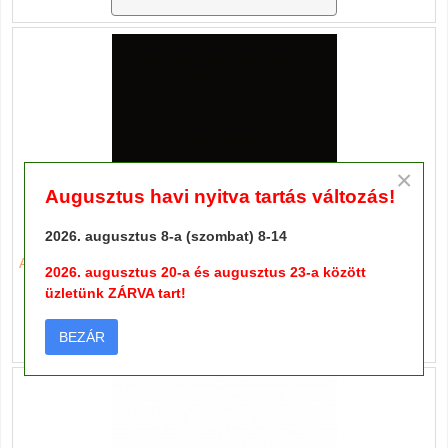
×
Augusztus havi nyitva tartás változás!
MATT FEKETE 200 FS80
2026. augusztus 8-a (szombat) 8-14
Ajánlatkérés
2026. augusztus 20-a és augusztus 23-a között
üzletünk ZÁRVA tart!
Termék részletes adatai
BEZÁR