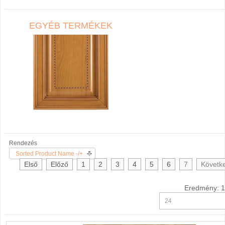
EGYÉB TERMÉKEK
Rendezés
Sorted Product Name -/+
Első
Előző
1
2
3
4
5
6
7
Követk
Eredmény: 1