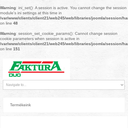
Warning
: ini_set(): A session is active. You cannot change the session
module's ini settings at this time in
/var/www/clients/client21/web245/web/libraries/joomla/session/h
on line
48
Warning
: session_set_cookie_params(): Cannot change session
cookie parameters when session is active in
/var/www/clients/client21/web245/web/libraries/joomla/session/h
on line
151
Termékeink