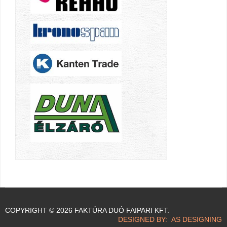
COPYRIGHT © 2026 FAKTÚRA DUÓ FAIPARI KFT.
DESIGNED BY: AS DESIGNING