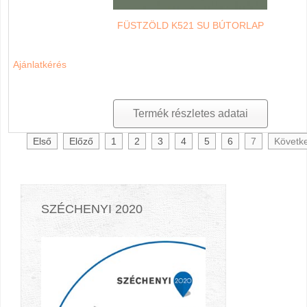
FÜSTZÖLD K521 SU BÚTORLAP
Ajánlatkérés
Termék részletes adatai
Első
Előző
1
2
3
4
5
6
7
Követk
SZÉCHENYI 2020