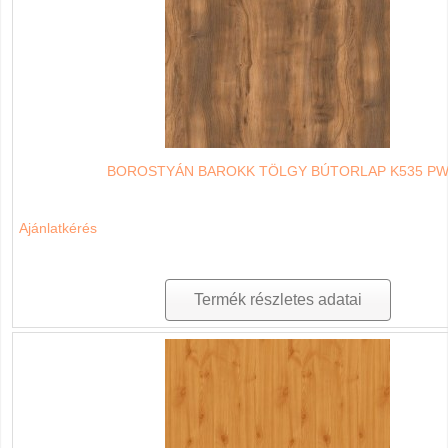
BOROSTYÁN BAROKK TÖLGY BÚTORLAP K535 P
Ajánlatkérés
Termék részletes adatai