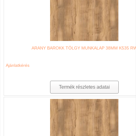
ARANY BAROKK TÖLGY MUNKALAP 38MM K535 R
Ajánlatkérés
Termék részletes adatai