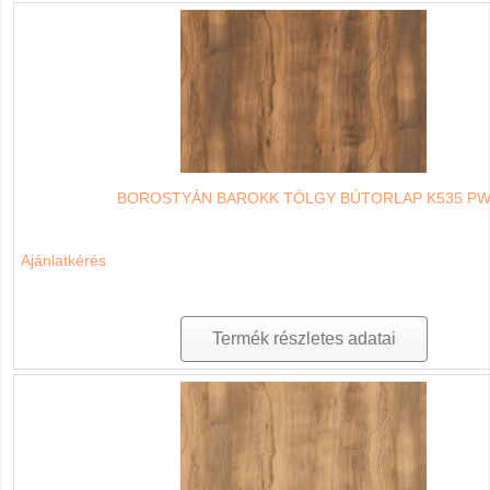
BOROSTYÁN BAROKK TÖLGY BÚTORLAP K535 P
Ajánlatkérés
Termék részletes adatai