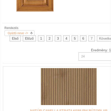
Rendezés
Gyártó neve -/+
Első
Előző
1
2
3
4
5
6
7
Követk
Eredmény: 1
NATÚR CANELLA STRATA K689 PW BÚTORLAP