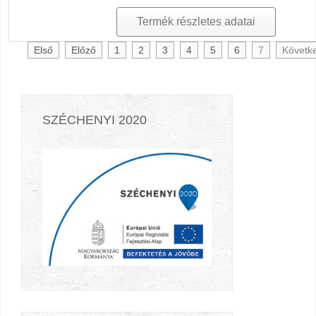
Termék részletes adatai
Első
Előző
1
2
3
4
5
6
7
Követk
SZÉCHENYI 2020