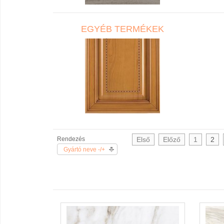
EGYÉB TERMÉKEK
Rendezés
Első
Előző
1
2
Gyártó neve -/+