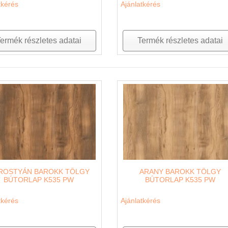
tkérés
Ajánlatkérés
ermék részletes adatai
Termék részletes adatai
ROSTYÁN BAROKK TÖLGY
ARANY BAROKK TÖLGY
BÚTORLAP K535 PW
BÚTORLAP K535 PW
tkérés
Ajánlatkérés