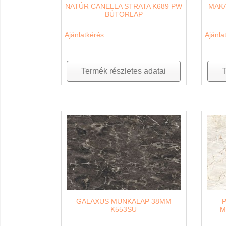
NATÚR CANELLA STRATA K689 PW
MAKA
BÚTORLAP
Ajánlatkérés
Ajánla
Termék részletes adatai
T
GALAXUS MUNKALAP 38MM
K553SU
M