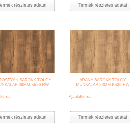
ermék részletes adatai
Termék részletes adatai
ROSTYÁN BAROKK TÖLGY
ARANY BAROKK TÖLGY
UNKALAP 38MM K536 RW
MUNKALAP 38MM K535 RW
tkérés
Ajánlatkérés
ermék részletes adatai
Termék részletes adatai