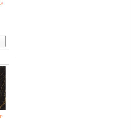
AP
AP