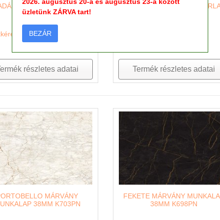
2026. augusztus 20-a és augusztus 23-a között
DÁMIA K681 PD BÚTORLAP
VILÁGOS ALLEGRO BÚTORL
üzletünk ZÁRVA tart!
383 FS28
BEZÁR
tkérés
Ajánlatkérés
ermék részletes adatai
Termék részletes adatai
PORTOBELLO MÁRVÁNY
FEKETE MÁRVÁNY MUNKAL
UNKALAP 38MM K703PN
38MM K698PN