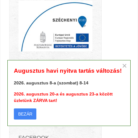
×
Augusztus havi nyitva tartás változás!
TERMÉK KERESŐ
2026. augusztus 8-a (szombat) 8-14
2026. augusztus 20-a és augusztus 23-a között
üzletünk ZÁRVA tart!
BEZÁR
FACEBOOK