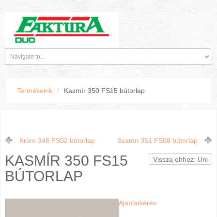
Termékeink
/
Kasmír 350 FS15 bútorlap
Krém 348 FS02 bútorlap
Szatén 351 FS08 bútorlap
KASMÍR 350 FS15
Vissza ehhez: Uni
BÚTORLAP
Ajánlatkérés