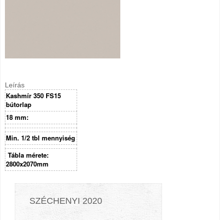
Leírás
Kashmír 350 FS15
bútorlap
18 mm:
Min. 1/2 tbl mennyiség
Tábla mérete:
2800x2070mm
SZÉCHENYI 2020