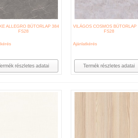
KE ALLEGRO BÚTORLAP 384
VILÁGOS COSMOS BÚTORLAP 
FS28
FS28
tkérés
Ajánlatkérés
ermék részletes adatai
Termék részletes adatai