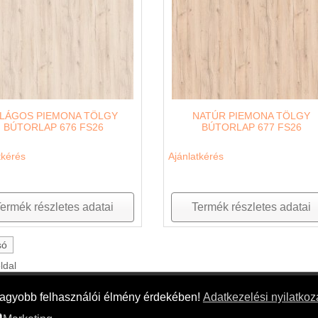
ILÁGOS PIEMONA TÖLGY
NATÚR PIEMONA TÖLGY
BÚTORLAP 676 FS26
BÚTORLAP 677 FS26
tkérés
Ajánlatkérés
ermék részletes adatai
Termék részletes adatai
só
oldal
nagyobb felhasználói élmény érdekében!
Adatkezelési nyilatkoza