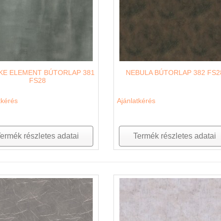
KE ELEMENT BÚTORLAP 381
NEBULA BÚTORLAP 382 FS2
FS28
tkérés
Ajánlatkérés
ermék részletes adatai
Termék részletes adatai