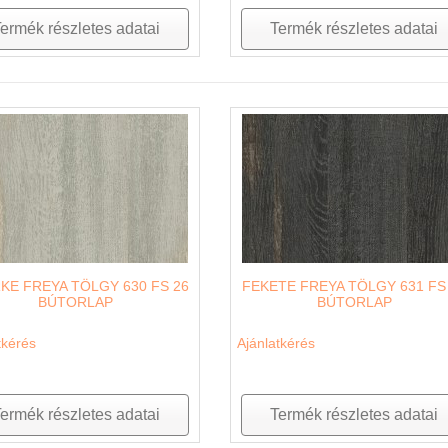
ermék részletes adatai
Termék részletes adatai
KE FREYA TÖLGY 630 FS 26
FEKETE FREYA TÖLGY 631 FS
BÚTORLAP
BÚTORLAP
tkérés
Ajánlatkérés
ermék részletes adatai
Termék részletes adatai