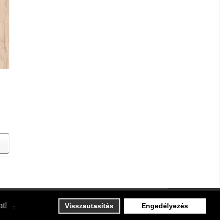
t!
-
Visszautasítás
Engedélyezés
DESIGNED BY: AS DESIGNING