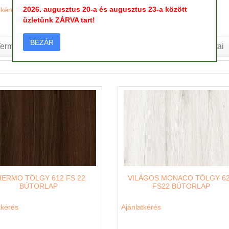
2026. augusztus 20-a és augusztus 23-a között
tkérés
Ajánlatkérés
üzletünk ZÁRVA tart!
BEZÁR
ermék részletes adatai
Termék részletes adatai
HERMO TÖLGY 612 FS 22
VILÁGOS MONACO TÖLGY 6
BÚTORLAP
FS22 BÚTORLAP
tkérés
Ajánlatkérés