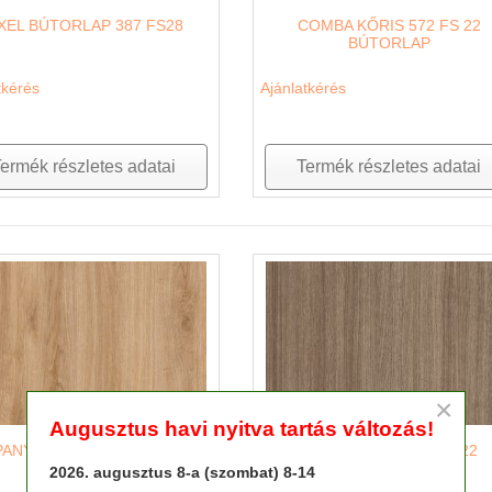
IXEL BÚTORLAP 387 FS28
COMBA KŐRIS 572 FS 22
BÚTORLAP
tkérés
Ajánlatkérés
ermék részletes adatai
Termék részletes adatai
×
Augusztus havi nyitva tartás változás!
PANYOL TÖLGY 583 FS22
YORKI TÖLGY 584 FS22
BÚTORLAP
BÚTORLAP
2026. augusztus 8-a (szombat) 8-14