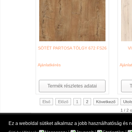
SÖTÉT PARTOSA TÖLGY 672 FS26
V
Ajánlatkérés
Ajánla
Termék részletes adatai
T
Első
Előző
1
2
Következő
Utol
1 / 2 
Ez a weboldal sütiket alkalmaz a jobb használhatóság és 
COPYRIGHT © 2026 FAKTÚRA DUÓ FAIPARI KFT.