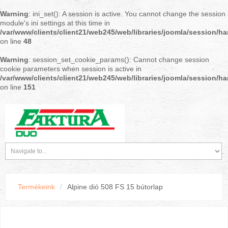
Warning
: ini_set(): A session is active. You cannot change the session
module's ini settings at this time in
/var/www/clients/client21/web245/web/libraries/joomla/session/h
on line
48
Warning
: session_set_cookie_params(): Cannot change session
cookie parameters when session is active in
/var/www/clients/client21/web245/web/libraries/joomla/session/h
on line
151
Termékeink
/
Alpine dió 508 FS 15 bútorlap