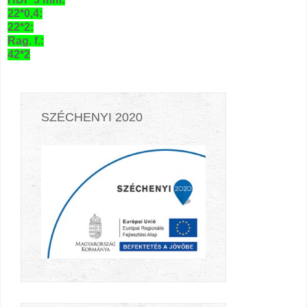
22*0,4:
22*2:
Rag. f.:
42*2
SZÉCHENYI 2020