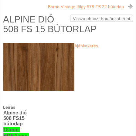
Barna Vintage tölgy 578 FS 22 bútorlap
ALPINE DIÓ
Vissza ehhez: Fautánzat front
508 FS 15 BÚTORLAP
Ajánlatkérés
Leírás
Alpine dió
508 FS15
bútorlap
18 mm:
HDF 3 mm: